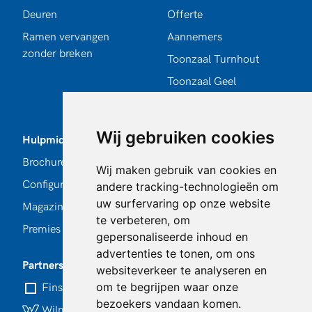
Deuren
Offerte
Ramen vervangen
Aannemers
zonder breken
Toonzaal Turnhout
Toonzaal Geel
Toonzaal Antwerpen
Wij gebruiken cookies
Hulpmiddelen
Volg ons
Brochures
Facebook
Wij maken gebruik van cookies en
Configurator
Instagram
andere tracking-technologieën om
uw surfervaring op onze website
Magazine
LinkedIn
te verbeteren, om
Premies en subsidies
Pinterest
gepersonaliseerde inhoud en
advertenties te tonen, om ons
Partners
websiteverkeer te analyseren en
om te begrijpen waar onze
Finstral
bezoekers vandaan komen.
Wilms