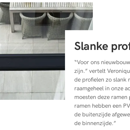
Slanke pro
“Voor ons nieuwbouwp
zijn.” vertelt Veroni
de profielen zo slank 
raamgeheel in onze ac
moesten deze ramen g
ramen hebben een PVC
de buitenzijde afgew
de binnenzijde.”