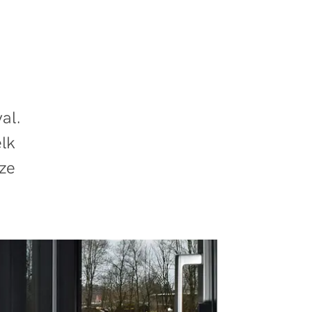
al.
elk
ze