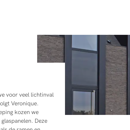
 voor veel lichtinval
olgt Veronique.
ieping kozen we
 glaspanelen. Deze
k als de ramen en