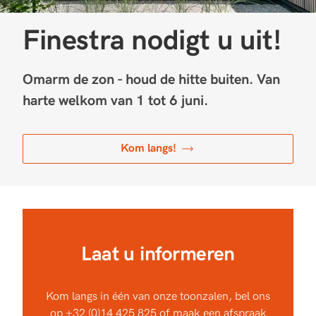
Finestra nodigt u uit!
Omarm de zon - houd de hitte buiten. Van
harte welkom van 1 tot 6 juni.
Kom langs!
Laat u informeren
Kom langs in één van onze toonzalen, bel ons
op
+32 (0)14 425 825
of maak een afspraak