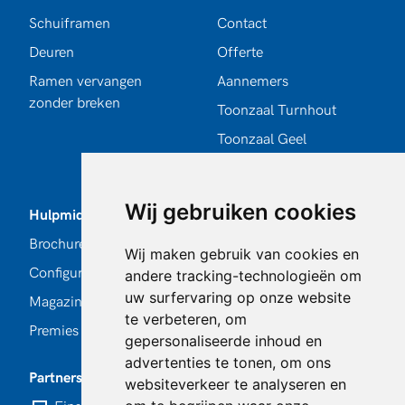
Schuiframen
Contact
Deuren
Offerte
Ramen vervangen
Aannemers
zonder breken
Toonzaal Turnhout
Toonzaal Geel
Toonzaal Antwerpen
Wij gebruiken cookies
Hulpmiddelen
Volg ons
Brochures
Facebook
Wij maken gebruik van cookies en
Configurator
Instagram
andere tracking-technologieën om
uw surfervaring op onze website
Magazine
LinkedIn
te verbeteren, om
Premies en subsidies
Pinterest
gepersonaliseerde inhoud en
advertenties te tonen, om ons
Partners
websiteverkeer te analyseren en