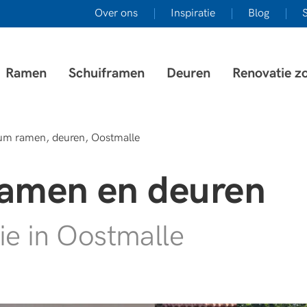
Over ons
Inspiratie
Blog
S
Ramen
Schuiframen
Deuren
Renovatie z
um ramen, deuren, Oostmalle
amen en deuren
e in Oostmalle