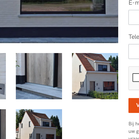
E-m
Tel
Bij 
uw g
vraa