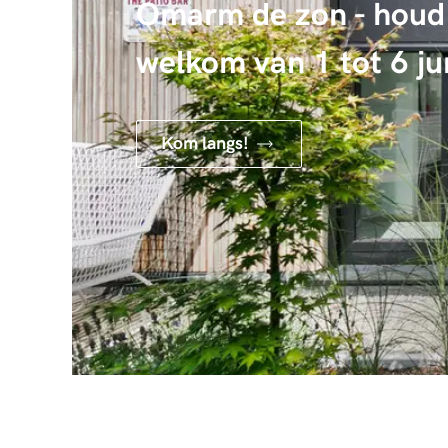
Omarm de zon - houd 
welkom van 1 tot 6 ju
Kom langs!