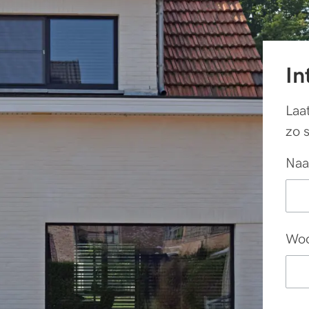
In
Laa
zo 
Na
Woo