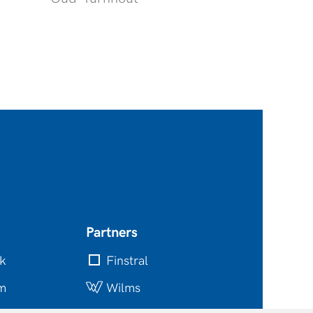
Partners
k
Finstral
am
Wilms