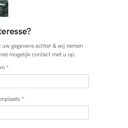
teresse?
t uw gegevens achter & wij nemen
snel mogelijk contact met u op.
am
*
nplaats
*