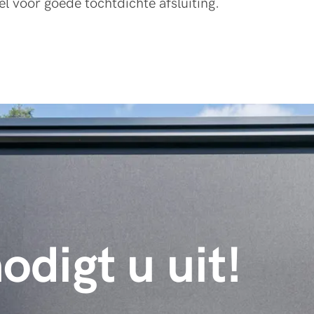
l voor goede tochtdichte afsluiting.
odigt u uit!